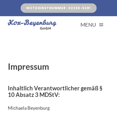
Zum
NOTDIENSTNUMMER: 02235-5281
Inhalt
springen
MENU
AKT
BAD &
Impressum
HE
Inhaltlich Verantwortlicher gemäß §
10 Absatz 3 MDStV:
KUNDE
Michaela Beyenburg
ÜBE