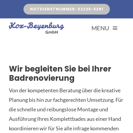
Zum
NOTDIENSTNUMMER: 02235-5281
Inhalt
springen
MENU
AKTUELLES
Wir begleiten Sie bei Ihrer
BAD & SANITÄR
Badrenovierung
Von der kompetenten Beratung über die kreative
HEIZUNG
Planung bis hin zur fachgerechten Umsetzung. Für
die schnelle und reibungslose Montage und
KUNDENDIENST
Ausführung Ihres Komplettbades aus einer Hand
koordinieren wir für Sie alle infrage kommenden
ÜBER UNS